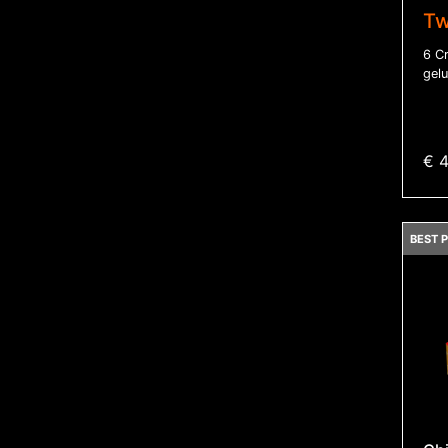
Tw
6 C
gelu
€ 4
BEST P