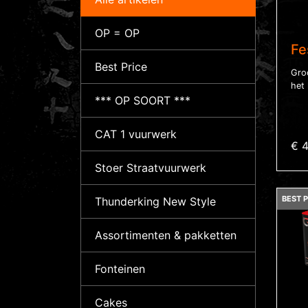
OP = OP
Fe
Best Price
Gro
het 
*** OP SOORT ***
CAT 1 vuurwerk
€ 
Stoer Straatvuurwerk
BEST P
Thunderking New Style
Assortimenten & pakketten
Fonteinen
Cakes