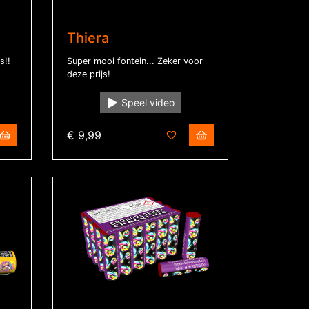
Thiera
s!!
Super mooi fontein... Zeker voor
deze prijs!
Speel video
€ 9,99