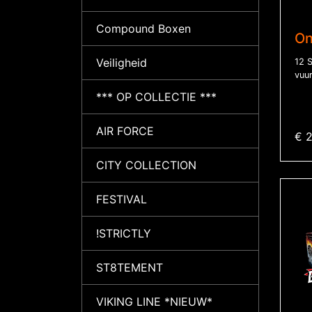
Compound Boxen
On
Veiligheid
12 S
vuur
*** OP COLLECTIE ***
AIR FORCE
€ 
CITY COLLECTION
FESTIVAL
!STRICTLY
ST8TEMENT
VIKING LINE *NIEUW*