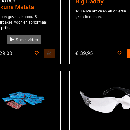
ina Red
Big Daddy
kuna Matata
14 Leuke artikelen en diverse
 een gave cakebox. 6
grondbloemen.
ercakes voor en abnormaal
 prijs.
Speel video
129,00
€ 39,95