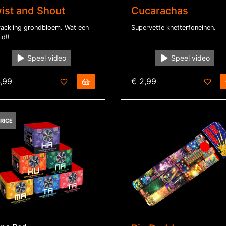
ist and Shout
Cucarachas
rackling grondbloem. Wat een
Supervette knetterfoneinen.
id!!
Speel video
Speel video
,99
€ 2,99
RICE