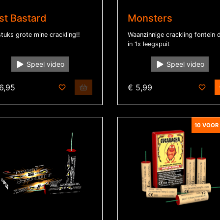
st Bastard
Monsters
tuks grote mine crackling!!
Waanzinnige crackling fontein d
in 1x leegspuit
Speel video
Speel video
6,95
€ 5,99
10 VOOR 