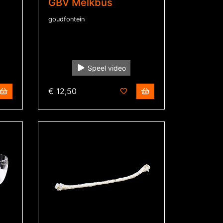
GBV Melkbus
goudfontein
Speel video
€ 12,50