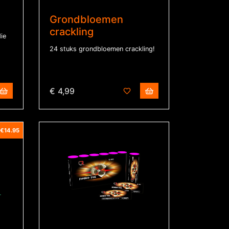
Grondbloemen
crackling
ie
24 stuks grondbloemen crackling!
€ 4,99
€14.95