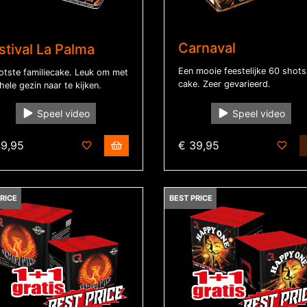
Carnaval
stival La Palma
Een mooie feestelijke 60 shots
otste familiecake. Leuk om met
cake. Zeer gevarieerd.
hele gezin naar te kijken.
Speel video
Speel video
49,95
€ 39,95
RICE
BEST PRICE