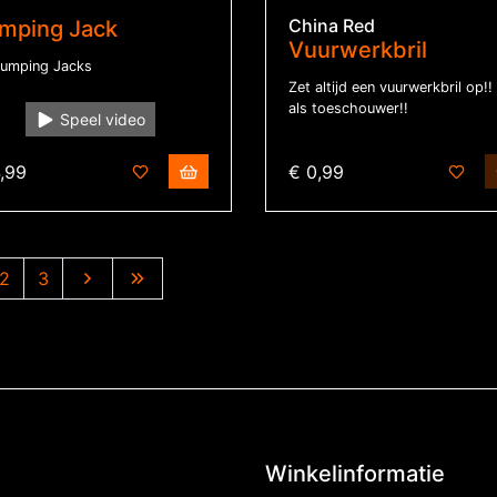
China Red
mping Jack
Vuurwerkbril
Jumping Jacks
Zet altijd een vuurwerkbril op!
als toeschouwer!!
Speel video
,99
€ 0,99
2
3
Winkelinformatie