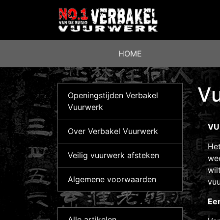
HOME
Vu
Openingstijden Verbakel
Vuurwerk
VUU
Over Verbakel Vuurwerk
Het
Veilig vuurwerk afsteken
wee
wil
Algemene voorwaarden
vuu
Ee
Alle artikelen