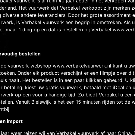
bakel vuurwerk is al ruim 40 jaar actief in het verkopen va
erland. Het vuurwerk dat Verbakel verkoopt zijn merken zo
 diverse andere leveranciers. Door het grote assortiment e
rwerk, is Verbakel vuurwerk een begrip in omstreken. Als u 
 er maar 1 ding op en dat is bestellen bij Verbakel
www.verb
nvoudig bestellen
 de vuurwerk webshop
www.verbakelvuurwerk.nl
kunt u uw
zoeken. Onder elk product verschijnt er een filmpje over di
huis haalt. Het bestellen is in een paar klikken gebeurd. U 
r betaling, kiest uw gratis vuurwerk, betaald met iDeal en u
rwerk op een voor u handige tijd. Zo biedt Verbakel u ee
tellen. Vanuit Bleiswijk is het een 15 minuten rijden tot de w
htbij.
en import
 jaar weer reizen wij van Verbakel vuurwerk af naar China.