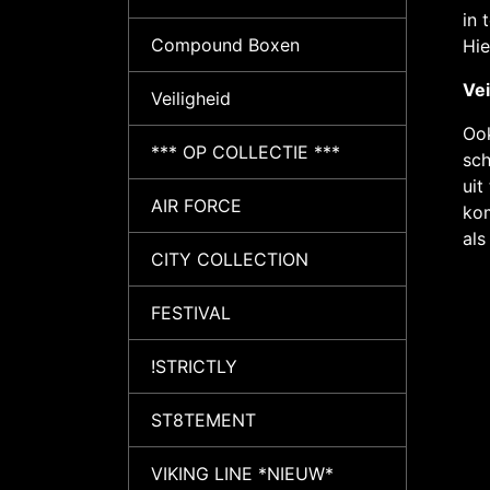
in 
Compound Boxen
Hie
Vei
Veiligheid
Ook
*** OP COLLECTIE ***
sch
uit
AIR FORCE
kom
als
CITY COLLECTION
FESTIVAL
!STRICTLY
ST8TEMENT
VIKING LINE *NIEUW*