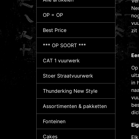
Ver
Ned
OP = OP
nog
vuu
Best Price
zit
*** OP SOORT ***
Ee
CAT 1 vuurwerk
Op
uit
Stoer Straatvuurwerk
in 
naa
Thunderking New Style
vuu
bes
Assortimenten & pakketten
dic
Fonteinen
Eig
Cakes
Elk