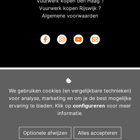
Vuurwerk kopen den Haag ?
Vuurwerk kopen Rijswijk ?
Algemene voorwaarden
We gebruiken cookies (en vergelijkbare technieken)
voor analyse, marketing en om je de best mogelijke
ervaring te bieden. Klik op
configureren
voor meer
informatie.
Managed hosting
Optionele afwijzen
Alles accepteren
Webshopontwikkeling