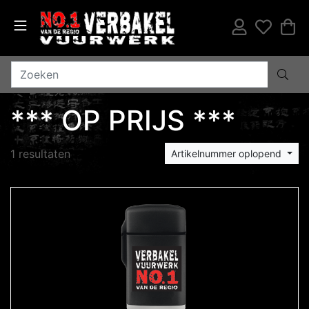
*** OP PRIJS ***
1 resultaten
Artikelnummer oplopend