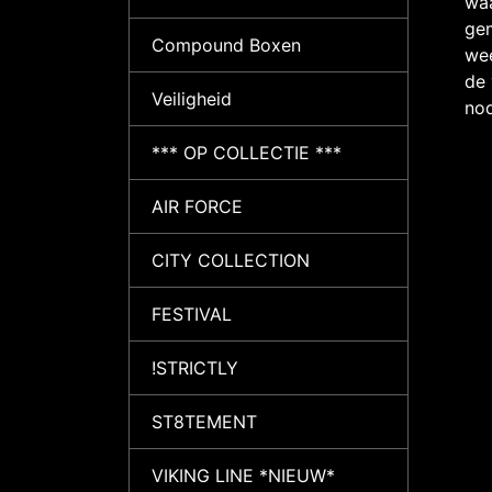
waa
gem
Compound Boxen
wee
de 
Veiligheid
nod
*** OP COLLECTIE ***
AIR FORCE
CITY COLLECTION
FESTIVAL
!STRICTLY
ST8TEMENT
VIKING LINE *NIEUW*