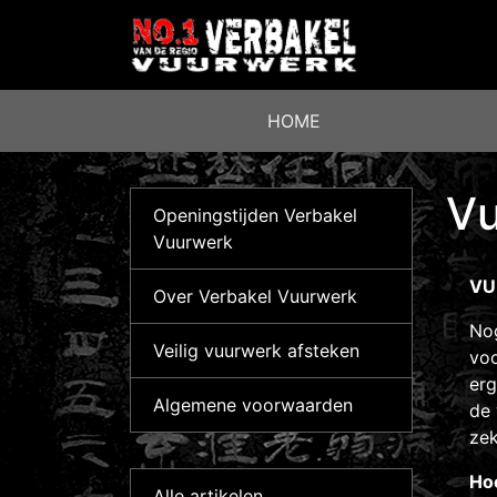
HOME
Vu
Openingstijden Verbakel
Vuurwerk
VUU
Over Verbakel Vuurwerk
Nog
Veilig vuurwerk afsteken
voo
erg
Algemene voorwaarden
de 
zek
Hoo
Alle artikelen