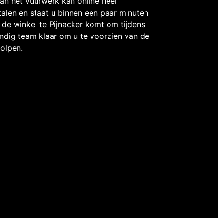
van het vuurwerk kan online heel
talen en staat u binnen een paar minuten
in de winkel te Pijnacker komt om tijdens
dig team klaar om u te voorzien van de
holpen.