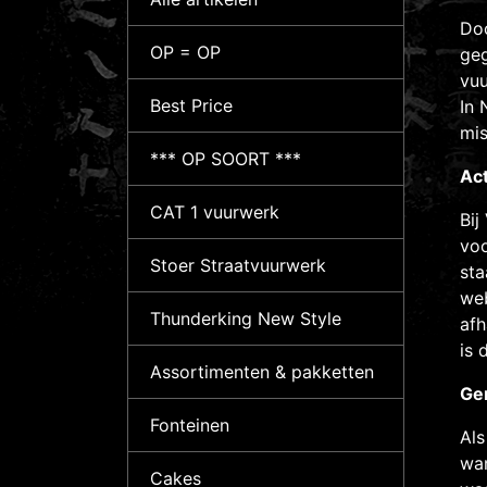
Doo
OP = OP
geg
vuu
Best Price
In 
mis
*** OP SOORT ***
Act
CAT 1 vuurwerk
Bij
voo
Stoer Straatvuurwerk
sta
we
Thunderking New Style
afh
is 
Assortimenten & pakketten
Ge
Fonteinen
Als
wan
Cakes