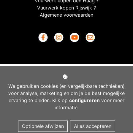
Vuurwerk kopen den Haag ?
Vuurwerk kopen Rijswijk ?
Algemene voorwaarden
We gebruiken cookies (en vergelijkbare technieken)
voor analyse, marketing en om je de best mogelijke
ervaring te bieden. Klik op
configureren
voor meer
informatie.
Managed hosting
Optionele afwijzen
Alles accepteren
Webshopontwikkeling